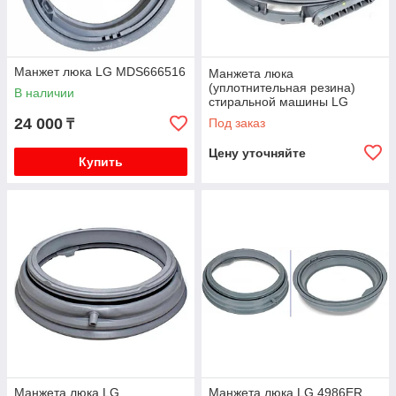
Манжет люка LG MDS666516
Манжета люка
(уплотнительная резина)
В наличии
стиральной машины LG
MDS62012603
24 000
Под заказ
₸
Цену уточняйте
Купить
Манжета люка LG
Манжета люка LG 4986ER