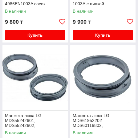
4986EN1003A сосок
1003А с пипкой
В наличии
В наличии
9 800
9 900
₸
₸
Купить
Купить
Манжета люка LG
Манжета люка LG
MDS55242601,
MDS61952202
MDS55242602,
MDS60116802,
MDS55242604
MDS60116801,MDS61952201
В наличии
В наличии
все отводы закрыты