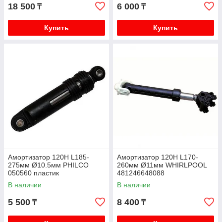
18 500
6 000
₸
₸
Купить
Купить
Амортизатор 120H L185-
Амортизатор 120Н L170-
275мм Ø10.5мм PHILCO
260мм Ø11мм WHIRLPOOL
050560 пластик
481246648088
В наличии
В наличии
5 500
8 400
₸
₸