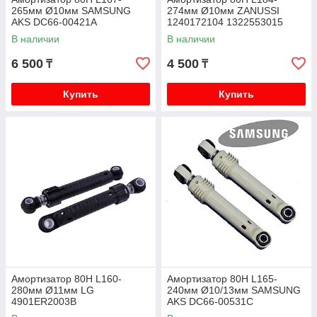
265мм Ø10мм SAMSUNG
274мм Ø10мм ZANUSSI
AKS DC66-00421A
1240172104 1322553015
пластик
В наличии
В наличии
6 500
4 500
₸
₸
Купить
Купить
Амортизатор 80Н L160-
Амортизатор 80Н L165-
280мм Ø11мм LG
240мм Ø10/13мм SAMSUNG
4901ER2003B
AKS DC66-00531C