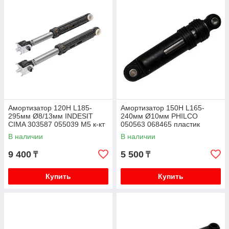
Амортизатор 120Н L185-
Амортизатор 150Н L165-
295мм Ø8/13мм INDESIT
240мм Ø10мм PHILCO
CIMA 303587 055039 M5 к-кт
050563 068465 пластик
2 шт
В наличии
В наличии
9 400
5 500
₸
₸
Купить
Купить