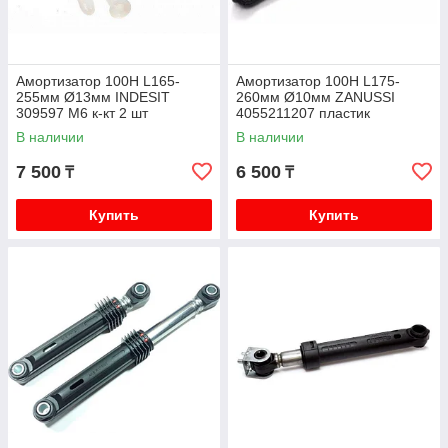
Амортизатор 100H L165-
Амортизатор 100H L175-
255мм Ø13мм INDESIT
260мм Ø10мм ZANUSSI
309597 M6 к-кт 2 шт
4055211207 пластик
В наличии
В наличии
7 500
6 500
₸
₸
Купить
Купить