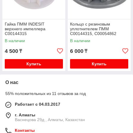
Гайка ПММ INDESIT
Кольцо с резиновым
верхнего импеллера
уплотнителем ПММ
C00144315
C00144315, C00054862
В наличии
В наличии
4 500
6 000
₸
₸
Купить
Купить
О нас
55% положительных из 11 отзывов за год
Работает с 04.03.2017
г. Алматы
Васнецова 29д , Алматы, Казахстан
Контакты