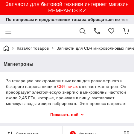
Запчасти для бытовой техники интернет магазин
REMPARTS.KZ
По вопросам и предложением товара обращаться по тел.8702
Каталог товаров
Запчасти для СВЧ микроволновых печ
Магнетроны
За генерацию электромагнитных волн для равномерного и
быстрого нагрева пищи в
СВЧ печах
отвечает магнетрон. Он
преобразует электрическую энергию в микроволны частотой
около 2,45 ГГц, которые, проникая в пищу, заставляют
молекулы воды и жира вибрировать. Этот процесс нагревает
продукты. На нашем сайте вы найдете широкий ассортимент
Показать всё
магнетронов для замены в бытовых микроволновках
различных моделей. Представлены устройства брендов
Samsung и LG.
Сортировка
0
Фильтры