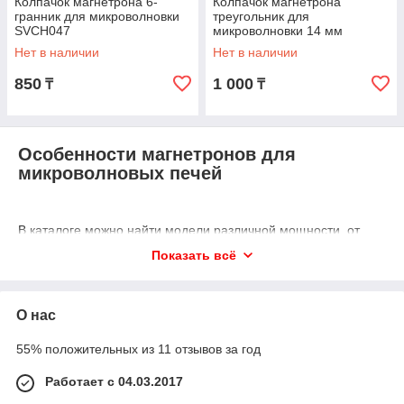
Колпачок магнетрона 6-
Колпачок магнетрона
гранник для микроволновки
треугольник для
SVCH047
микроволновки 14 мм
SVCH046
Нет в наличии
Нет в наличии
850
1 000
₸
₸
Особенности магнетронов для
микроволновых печей
В каталоге можно найти модели различной мощности, от
базовых 800 Вт до более мощных – 1000 Вт и выше.
Показать всё
Оригинальные магнетроны отличаются такими
преимуществами:
поддерживают стабильную мощность микроволн;
О нас
минимальное колебание частоты;
55% положительных из 11 отзывов за год
оптимальная мощность для экономии
электроэнергии;
Работает с 04.03.2017
выдерживают интенсивную эксплуатацию;