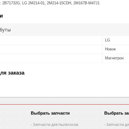
и: 2B71732G, LG 2M214-01, 2M214-15CDH, 2M167B-M47J1
и
буты
LG
Новое
Магнетрон
ля заказа
Выбрать запчасти
Выбрать за
Запчасти для пылесосов
Запчасти д