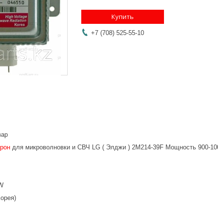
Купить
+7 (708) 525-55-10
вар
трон
для микроволновки и СВЧ LG ( Элджи ) 2M214-39F Мощность 900-1
W
орея)