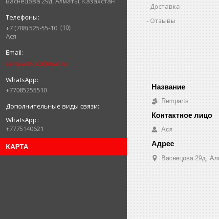
Васнецова 29д, Алматы, Казахстан
Доставка
Отзывы
10
+7 (708) 525-55-10
Ася
remparts.kz@mail.ru
+77085255510
Remparts
WhatsApp
+7775140621
Ася
КАРТА
Васнецова 29д, Ал