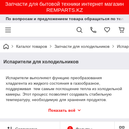
Запчасти для бытовой техники интернет магазин
REMPARTS.KZ
По вопросам и предложением товара обращаться по тел.8702
Каталог товаров
Запчасти для холодильников
Испар
Испарители для холодильников
Испарители выполняют функцию преобразования
хладагента из жидкого состояния в газообразное,
поддерживая тем самым поглощение тепла из холодильной
камеры. Этот процесс позволяет создавать стабильную
температуру, необходимую для хранения продуктов.
В нашем каталоге представлены
оригинальные запчасти
от
Показать всё
проверенных производителей. На все товары выдаем
гарантию.
Сортировка
0
Фильтры