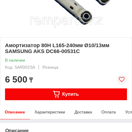
Амортизатор 80Н L165-240мм Ø10/13мм
SAMSUNG AKS DC66-00531C
В наличии
Код: SAR002SA
Розница
6 500
₸
Купить
Описание
Характеристики
Доставка
Оплата
Усл
Описание