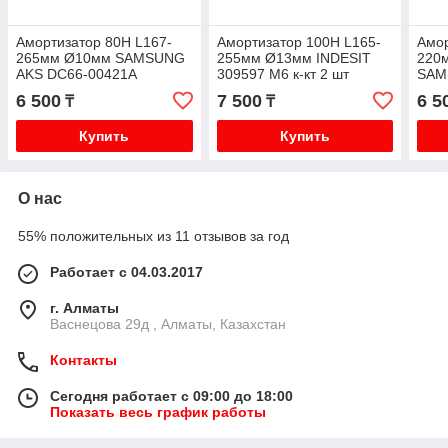
Амортизатор 80H L167-
Амортизатор 100H L165-
Амор
265мм Ø10мм SAMSUNG
255мм Ø13мм INDESIT
220
AKS DC66-00421A
309597 M6 к-кт 2 шт
SAM
6 500
7 500
6 5
₸
₸
Купить
Купить
О нас
55% положительных из 11 отзывов за год
Работает с 04.03.2017
г. Алматы
Васнецова 29д , Алматы, Казахстан
Контакты
Сегодня работает с 09:00 до 18:00
Показать весь график работы