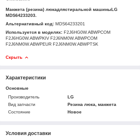
Манжета (резина) люкадлястиральной машиныLG
MDS64233203.
Альтернативный код:
MDS64233201
Используется в моделях:
F2J6HG0W.ABWPCOM
F2J6HG0W.ABWPKIV F2J6NM0W.ABWPCOM
F2J6NM0W.ABWPEUR F2J6NM0W.ABWPTSK
Скрыть
Характеристики
Основные
Производитель
LG
Вид запчасти
Резина люка, манжета
Состояние
Новое
Условия доставки