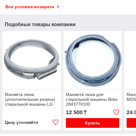
Все условия возврата
Подобные товары компании
Манжета люка
Манжета люка для
Ман
(уплотнительная резина)
стиральной машины Beko
MDS
стиральной машины LG
2843770100
MDS62012603
12 500
24 
₸
Цену уточняйте
Купить