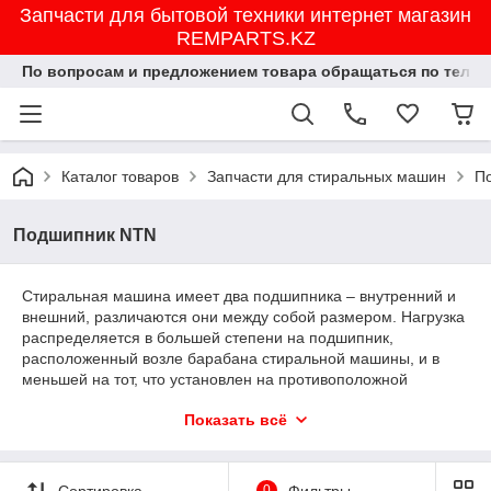
Запчасти для бытовой техники интернет магазин
REMPARTS.KZ
По вопросам и предложением товара обращаться по тел.8702
Каталог товаров
Запчасти для стиральных машин
П
Подшипник NTN
Стиральная машина имеет два подшипника – внутренний и
внешний, различаются они между собой размером. Нагрузка
распределяется в большей степени на подшипник,
расположенный возле барабана стиральной машины, и в
меньшей на тот, что установлен на противоположной
стороне вала. Рынок предлагает большое количество разных
Показать всё
моделей и поэтому можно наткнуться на такие стиральные
машины, в которых подшипниковый узел имеет двухрядный
подшипник, также его называют моноподшипник.
Сортировка
0
Фильтры