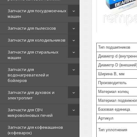
Запчасти для посудомоечных
машин
Запчасти для пылесосов
Запчасти для холодильников
Тип подшипников
Запчасти для стиральных
Диаметр d (внутренн
машин
Диаметр D (внешний
Запчасти для
Ширина B, мм
водонагревателей и
бойлеров
Производитель
Материал колец
Запчасти для духовок и
электроплит
Материал подвижног
Базовая единица
Запчасти для СВЧ
микроволновых печей
Артикул
Запчасти для кофемашинов
Тип уплотнения
(кофеварок)