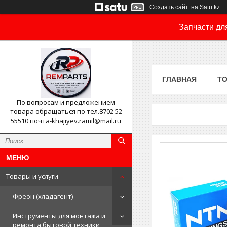
Создать сайт
на Satu.kz
Запчасти дл
ГЛАВНАЯ
ТО
По вопросам и предложением
товара обращаться по тел.8702 52
55510 почта-khajiyev.ramil@mail.ru
Товары и услуги
Фреон (хладагент)
Инструменты для монтажа и
ремонта бытовой техники