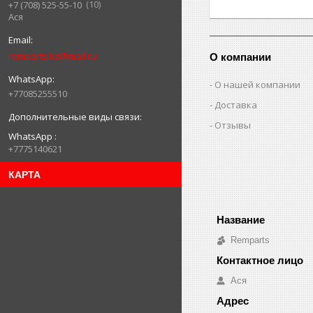
10
+7 (708) 525-55-10
Ася
remparts.kz@mail.ru
О компании
О нашей компании
+77085255510
Доставка
Отзывы
WhatsApp
+7775140621
КАРТА
Remparts
Ася