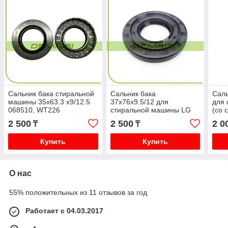
Сальник бака стиральной
Сальник бака
Саль
машины 35x63.3 x9/12.5
37x76x9.5/12 для
для
068510, WT226
стиральной машины LG
(со 
4036ER2004A (со
2 500
2 500
2 0
₸
₸
смазкой)
Купить
Купить
О нас
55% положительных из 11 отзывов за год
Работает с 04.03.2017