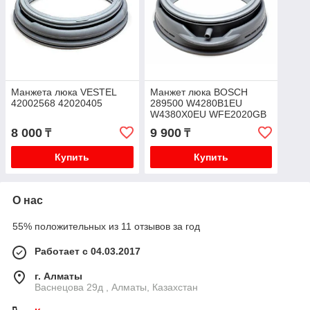
Манжета люка VESTEL
Манжет люка BOSCH
42002568 42020405
289500 W4280B1EU
W4380X0EU WFE2020GB
8 000
9 900
₸
₸
Купить
Купить
О нас
55% положительных из 11 отзывов за год
Работает с 04.03.2017
г. Алматы
Васнецова 29д , Алматы, Казахстан