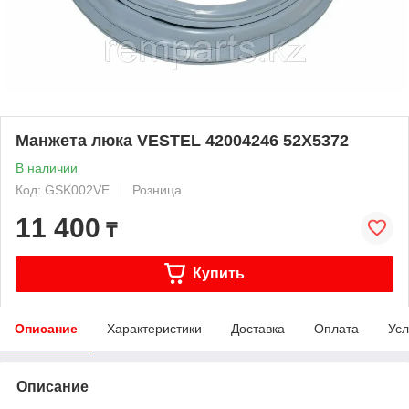
Манжета люка VESTEL 42004246 52X5372
В наличии
Код: GSK002VE
Розница
11 400
₸
Купить
Описание
Характеристики
Доставка
Оплата
Усл
Описание