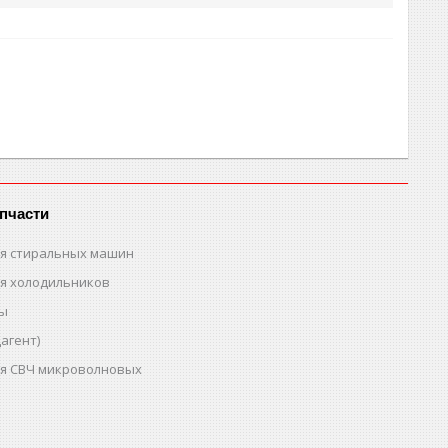
пчасти
ля стиральных машин
ля холодильников
ты
агент)
ля СВЧ микроволновых