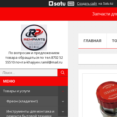
Создать сайт
на Satu.kz
Запчасти дл
ГЛАВНАЯ
ТО
По вопросам и предложением
товара обращаться по тел.8702 52
55510 почта-khajiyev.ramil@mail.ru
Товары и услуги
Фреон (хладагент)
Инструменты для монтажа и
ремонта бытовой техники