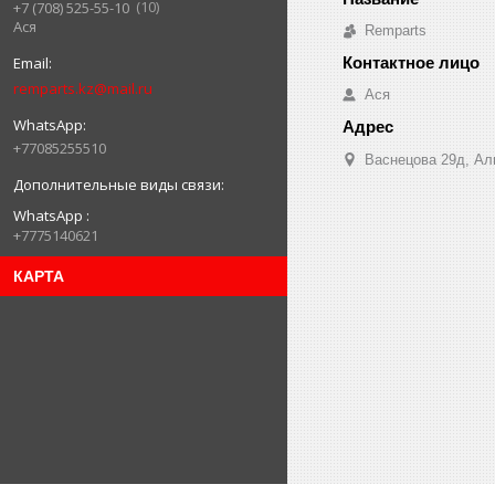
10
+7 (708) 525-55-10
Ася
Remparts
remparts.kz@mail.ru
Ася
+77085255510
Васнецова 29д, Ал
WhatsApp
+7775140621
КАРТА