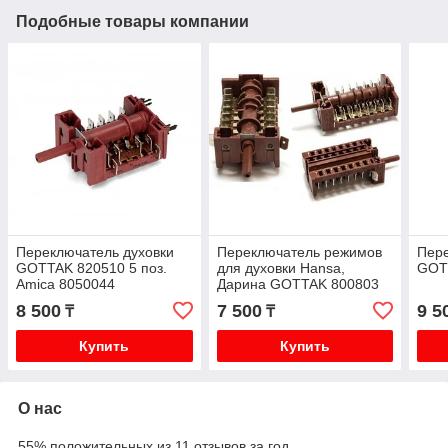
Подобные товары компании
Переключатель духовки
Переключатель режимов
Пере
GOTTAK 820510 5 поз.
для духовки Hansa,
GOTT
Amica 8050044
Дарина GOTTAK 800803
10 поз.
8 500
7 500
9 5
₸
₸
Купить
Купить
О нас
55% положительных из 11 отзывов за год