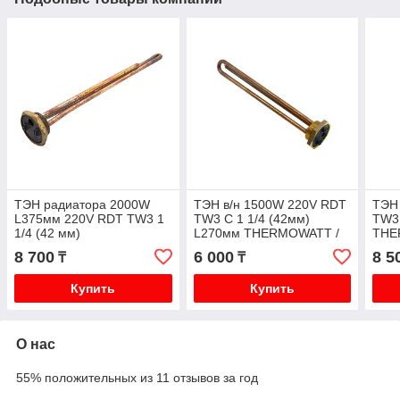
ТЭН радиатора 2000W
ТЭН в/н 1500W 220V RDT
ТЭН
L375мм 220V RDT TW3 1
TW3 C 1 1/4 (42мм)
TW3 
1/4 (42 мм)
L270мм THERMOWATT /
THE
THERMOWATT /медь/
медь
8 700
6 000
8 5
₸
₸
Купить
Купить
О нас
55% положительных из 11 отзывов за год