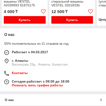
машины VESTEL
стиральной машины
(упл
42038993 81875175
VESTEL 32018336
сти
32013597
MDS
4 000
12 500
₸
₸
Цен
Купить
Купить
О нас
55% положительных из 11 отзывов за год
Работает с 04.03.2017
г. Алматы
Васнецова 29д , Алматы, Казахстан
Контакты
Сегодня работает с 09:00 до 18:00
Показать весь график работы
О нас