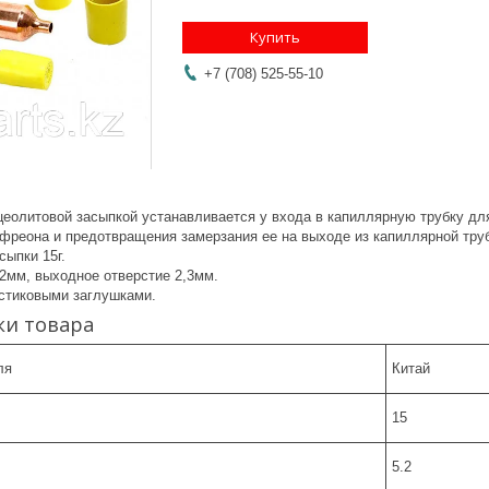
Купить
+7 (708) 525-55-10
цеолитовой засыпкой устанавливается у входа в капиллярную трубку дл
 фреона и предотвращения замерзания ее на выходе из капиллярной труб
сыпки 15г.
рстие 5,2мм, выходное отверстие 2,3мм.
стиковыми заглушками.
ки товара
ля
Китай
15
5.2