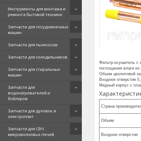
Инструменты для монтажа и
ремонта бытовой техники
Запчасти для посудомоечных
машин
Запчасти для пылесосов
Запчасти для холодильников
Фильтр-осушитель с 
поглощения влаги из
Запчасти для стиральных
Объем цеолитовой за
машин
Входное отве
Медный корпус с пла
Запчасти для
Характеристи
водонагревателей и
бойлеров
Страна производите
Запчасти для духовок и
электроплит
Объем
Запчасти для СВЧ
микроволновых печей
Входное отверстие