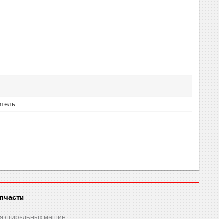
итель
пчасти
ля стиральных машин