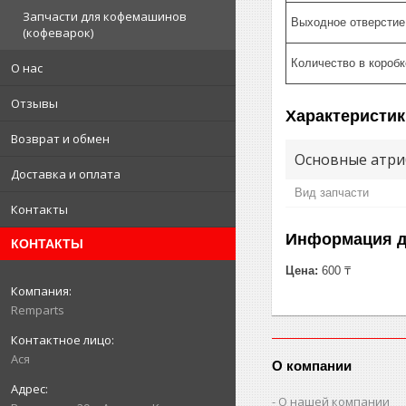
Запчасти для кофемашинов
Выходное отверстие
(кофеварок)
Количество в коробк
О нас
Отзывы
Характеристик
Возврат и обмен
Основные атри
Доставка и оплата
Вид запчасти
Контакты
Информация д
КОНТАКТЫ
Цена:
600 ₸
Remparts
Ася
О компании
О нашей компании