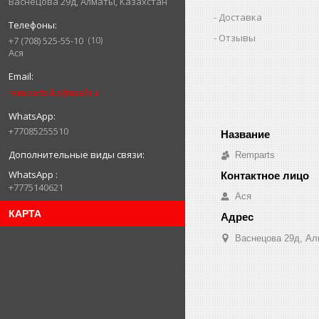
Васнецова 29д, Алматы, Казахстан
Доставка
Отзывы
10
+7 (708) 525-55-10
Ася
remparts.kz@mail.ru
+77085255510
Remparts
WhatsApp
+7775140621
Ася
КАРТА
Васнецова 29д, Ал