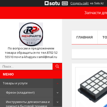
Создать сайт
на Satu.kz
Запчасти дл
ГЛАВНАЯ
ТО
По вопросам и предложением
товара обращаться по тел.8702 52
55510 почта-khajiyev.ramil@mail.ru
Товары и услуги
Фреон (хладагент)
Инструменты для монтажа и
ремонта бытовой техники