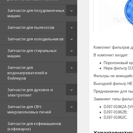
Запчасти для посудомоечных
машин
Запчасти для пылесосов
Запчасти для холодильников
Комплект фильтров д
Запчасти для стиральных
В комплект входит:
машин
Поролоновый кр
Запчасти для
Hepa фильтр DJ
водонагревателей и
Фильтры не моющийся
бойлеров
Выходной фильтр HE
Запчасти для духовок и
Предназначен для пы
электроплит
Заменяет типы фильт
Запчасти для СВЧ
DJ97-01962A (VH
микроволновых печей
DJ97-01962B;
DJ97-01962C.
Запчасти для кофемашинов
(кофеварок)
Характеристик