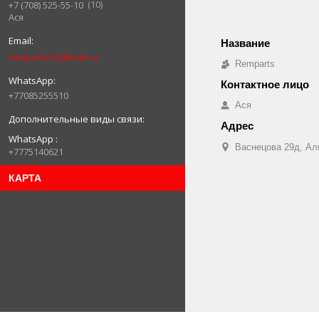
10
+7 (708) 525-55-10
Ася
remparts.kz@mail.ru
Remparts
+77085255510
Ася
WhatsApp
Васнецова 29д, Ал
+7775140621
КАРТА