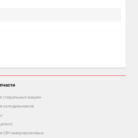
пчасти
ля стиральных машин
ля холодильников
ты
агент)
ля СВЧ микроволновых