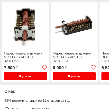
Переключатель духовки
Переключатель духовки
Пере
GOTTAK - VESTEL
GOTTAK - VESTEL
GOT
32011792
32016034
3201
7 500
9 000
6 5
₸
₸
Купить
Купить
О нас
55% положительных из 11 отзывов за год