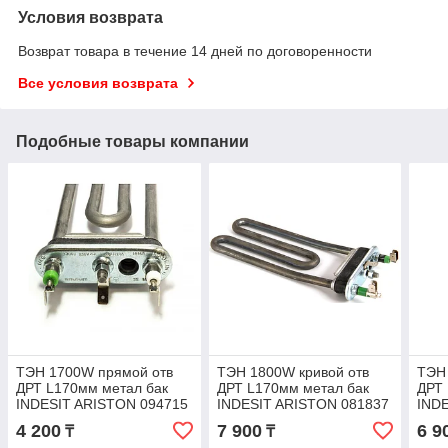
Условия возврата
Возврат товара в течение 14 дней по договоренности
Все условия возврата
Подобные товары компании
ТЭН 1700W прямой отв
ТЭН 1800W кривой отв
ТЭН
ДРТ L170мм метал бак
ДРТ L170мм метал бак
ДРТ 
INDESIT ARISTON 094715
INDESIT ARISTON 081837
IND
292762 TW
TW
815
4 200
7 900
6 9
₸
₸