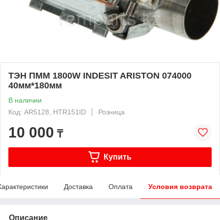
ТЭН ПММ 1800W INDESIT ARISTON 074000
40мм*180мм
В наличии
Код: AR5128, HTR151ID
Розница
10 000
₸
Купить
Характеристики
Доставка
Оплата
Условия возврата
Описание