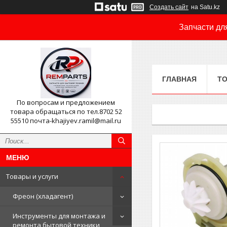
Создать сайт
на Satu.kz
Запчасти дл
ГЛАВНАЯ
ТО
По вопросам и предложением
товара обращаться по тел.8702 52
55510 почта-khajiyev.ramil@mail.ru
Товары и услуги
Фреон (хладагент)
Инструменты для монтажа и
ремонта бытовой техники