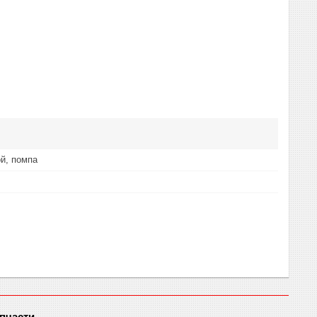
й, помпа
пчасти