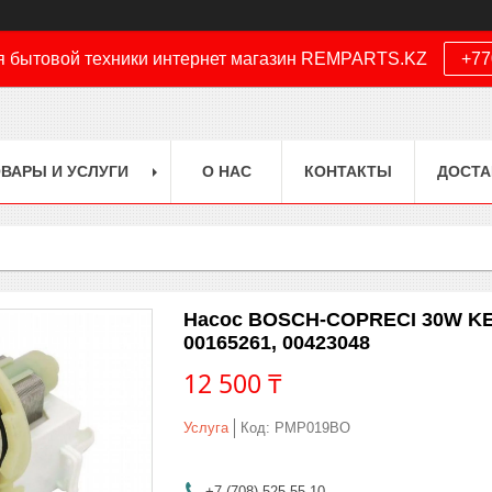
я бытовой техники интернет магазин REMPARTS.KZ
+77
ВАРЫ И УСЛУГИ
О НАС
КОНТАКТЫ
ДОСТА
Насос BOSCH-COPRECI 30W KE
00165261, 00423048
12 500 ₸
Услуга
Код:
PMP019BO
+7 (708) 525-55-10