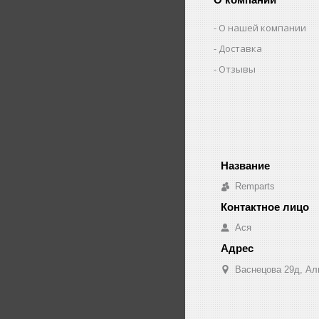
О нашей компании
Доставка
Отзывы
Remparts
Ася
Васнецова 29д, Ал