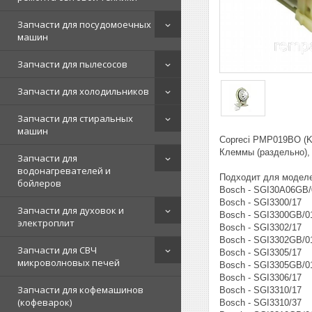
Запчасти для посудомоечных
машин
Запчасти для пылесосов
Запчасти для холодильников
Запчасти для стиральных
машин
Copreci PMP019BO (K
Клеммы (раздельно),
Запчасти для
водонагревателей и
Подходит для моделе
бойлеров
Bosch - SGI30A06GB/
Bosch - SGI3300/17
Запчасти для духовок и
Bosch - SGI3300GB/0
электроплит
Bosch - SGI3302/17
Bosch - SGI3302GB/0
Запчасти для СВЧ
Bosch - SGI3305/17
микроволновых печей
Bosch - SGI3305GB/0
Bosch - SGI3306/17
Запчасти для кофемашинов
Bosch - SGI3310/17
(кофеварок)
Bosch - SGI3310/37