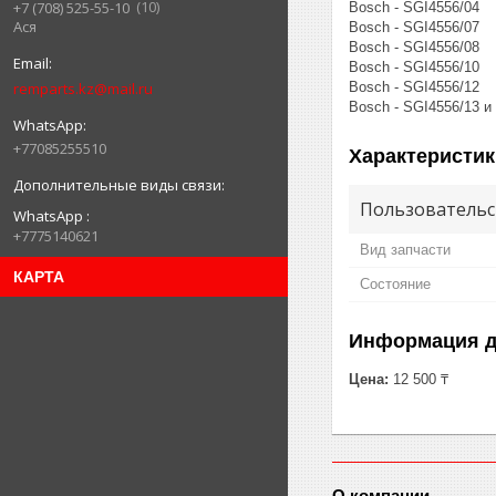
10
+7 (708) 525-55-10
Bosch - SGI4556/04
Ася
Bosch - SGI4556/07
Bosch - SGI4556/08
Bosch - SGI4556/10
remparts.kz@mail.ru
Bosch - SGI4556/12
Bosch - SGI4556/13 и
+77085255510
Характеристик
Пользовательс
WhatsApp
+7775140621
Вид запчасти
КАРТА
Состояние
Информация д
Цена:
12 500 ₸
О компании