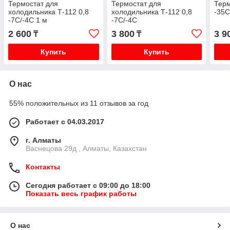
Термостат для
Термостат для
Терм
холодильника Т-112 0,8
холодильника Т-112 0,8
-35С
-7С/-4С 1 м
-7С/-4С
2 600
3 800
3 9
₸
₸
Купить
Купить
О нас
55% положительных из 11 отзывов за год
Работает с 04.03.2017
г. Алматы
Васнецова 29д , Алматы, Казахстан
Контакты
Сегодня работает с 09:00 до 18:00
Показать весь график работы
О нас