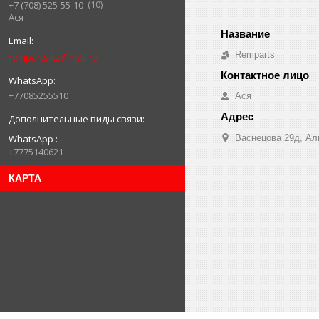
10
+7 (708) 525-55-10
Ася
Remparts
remparts.kz@mail.ru
+77085255510
Ася
WhatsApp
Васнецова 29д, Ал
+7775140621
КАРТА