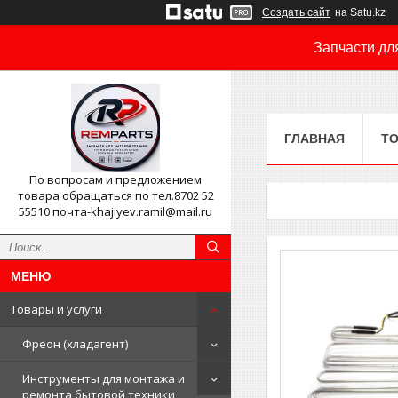
Создать сайт
на Satu.kz
Запчасти дл
ГЛАВНАЯ
ТО
По вопросам и предложением
товара обращаться по тел.8702 52
55510 почта-khajiyev.ramil@mail.ru
Товары и услуги
Фреон (хладагент)
Инструменты для монтажа и
ремонта бытовой техники