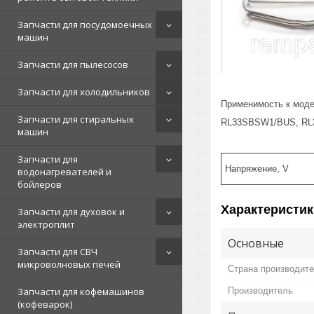
Запчасти для посудомоечных
машин
Запчасти для пылесосов
Запчасти для холодильников
Применимость к мод
Запчасти для стиральных
RL33SBSW1/BUS, RL
машин
Запчасти для
Напряжение, V
водонагревателей и
бойлеров
Характеристик
Запчасти для духовок и
электроплит
Основные
Запчасти для СВЧ
микроволновых печей
Страна производит
Производитель
Запчасти для кофемашинов
(кофеварок)