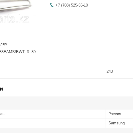
+7 (708) 525-55-10
елям
33EAMS/BWT, RL39
240
и
ель
Россия
Samsung