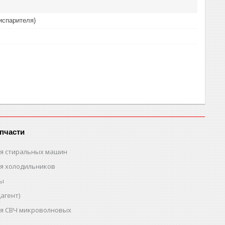
(испарителя)
пчасти
ля стиральных машин
ля холодильников
ты
агент)
ля СВЧ микроволновых