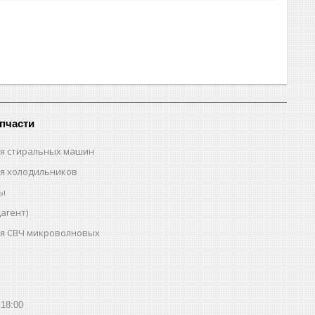
пчасти
ля стиральных машин
ля холодильников
ты
агент)
ля СВЧ микроволновых
18:00