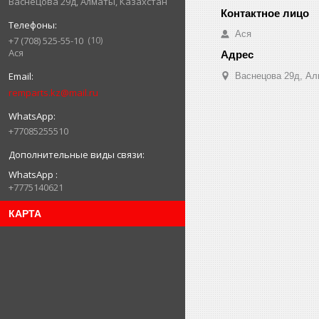
Васнецова 29д, Алматы, Казахстан
Ася
10
+7 (708) 525-55-10
Ася
Васнецова 29д, Ал
remparts.kz@mail.ru
+77085255510
WhatsApp
+7775140621
КАРТА