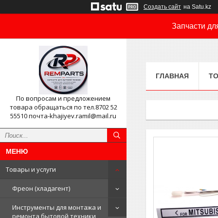
Создать сайт
на Satu.kz
Запчасти дл
ГЛАВНАЯ
ТО
По вопросам и предложением
товара обращаться по тел.8702 52
55510 почта-khajiyev.ramil@mail.ru
Товары и услуги
Фреон (хладагент)
Инструменты для монтажа и
ремонта бытовой техники