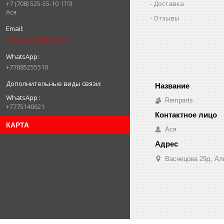
10
Доставка
+7 (708) 525-55-10
Ася
Отзывы
remparts.kz@mail.ru
+77085255510
WhatsApp
Remparts
+7775140621
КАРТА
Ася
Васнецова 29д, Ал