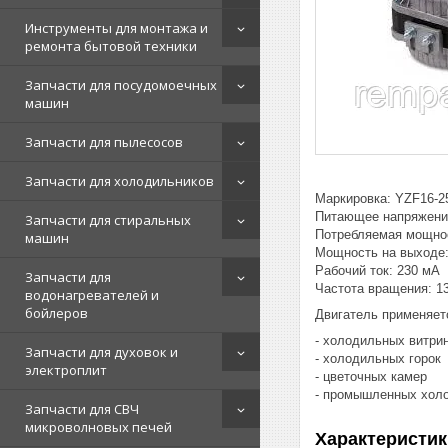
Инструменты для монтажа и
ремонта бытовой техники
Запчасти для посудомоечных
машин
Запчасти для пылесосов
Запчасти для холодильников
Маркировка: YZF16-2
Питающее напряжение
Запчасти для стиральных
Потребляемая мощнос
машин
Мощность на выходе:
Рабочий ток: 230 мА
Запчасти для
Частота вращения: 13
водонагревателей и
бойлеров
Двигатель применяет
- холодильных витри
Запчасти для духовок и
- холодильных горок
электроплит
- цветочных камер
- промышленных хол
Запчасти для СВЧ
микроволновых печей
Характеристик