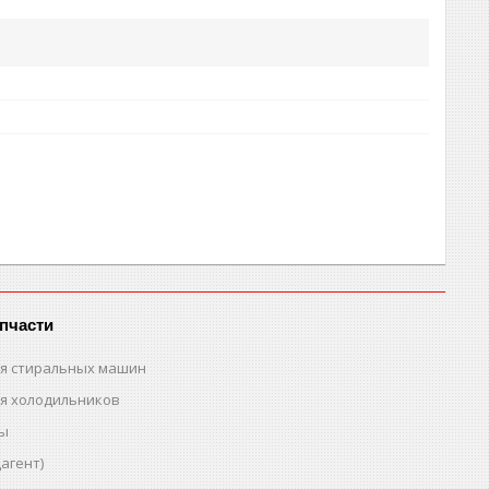
пчасти
ля стиральных машин
ля холодильников
ты
агент)