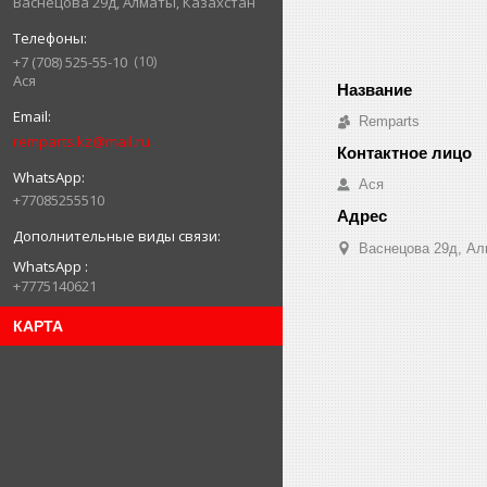
Васнецова 29д, Алматы, Казахстан
10
+7 (708) 525-55-10
Ася
Remparts
remparts.kz@mail.ru
Ася
+77085255510
Васнецова 29д, Ал
WhatsApp
+7775140621
КАРТА