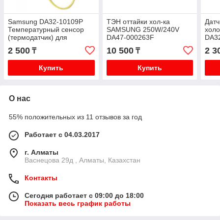
Samsung DA32-10109P
ТЭН оттайки хол-ка
Датч
Температурный сенсор
SAMSUNG 250W/240V
хол
(термодатчик) для
DA47-000263F
DA3
холодильника
2 500
10 500
2 3
₸
₸
Купить
Купить
О нас
55% положительных из 11 отзывов за год
Работает с 04.03.2017
г. Алматы
Васнецова 29д , Алматы, Казахстан
Контакты
Сегодня работает с 09:00 до 18:00
Показать весь график работы