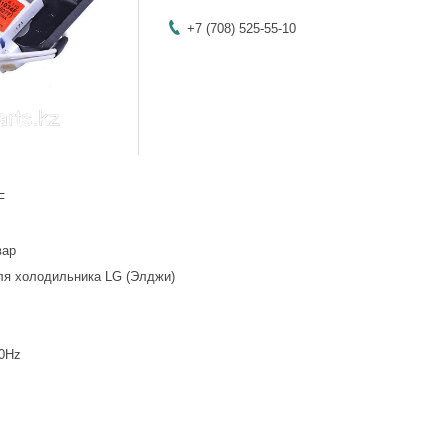
+7 (708) 525-55-10
F
вар
ля холодильника LG (Элджи)
50Hz