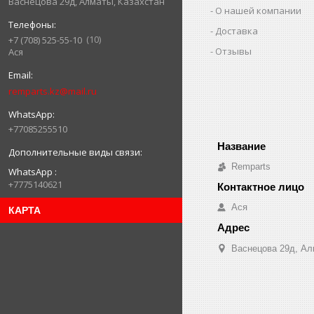
Васнецова 29д, Алматы, Казахстан
О нашей компании
Доставка
10
+7 (708) 525-55-10
Отзывы
Ася
remparts.kz@mail.ru
+77085255510
Remparts
WhatsApp
+7775140621
Ася
КАРТА
Васнецова 29д, Ал