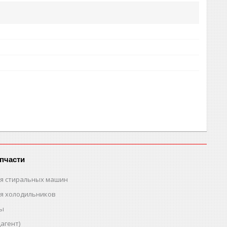
пчасти
ля стиральных машин
ля холодильников
ты
агент)