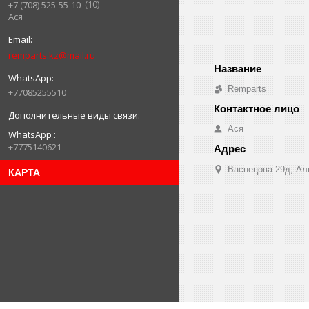
10
+7 (708) 525-55-10
Ася
remparts.kz@mail.ru
Remparts
+77085255510
Ася
WhatsApp
+7775140621
Васнецова 29д, Ал
КАРТА