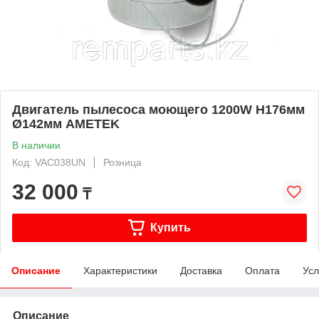
Двигатель пылесоса моющего 1200W H176мм
Ø142мм AMETEK
В наличии
Код: VAC038UN
Розница
32 000
₸
Купить
Описание
Характеристики
Доставка
Оплата
Усл
Описание