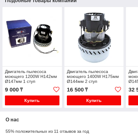
Подобные товары компании
Двигатель пылесоса
Двигатель пылесоса
Двиг
моющего 1200W H142мм
моющего 1400W H175мм
мою
Ø147мм 1 ступ
Ø144мм 2 ступ
Ø14
9 000
16 500
32 
₸
₸
Купить
Купить
О нас
55% положительных из 11 отзывов за год