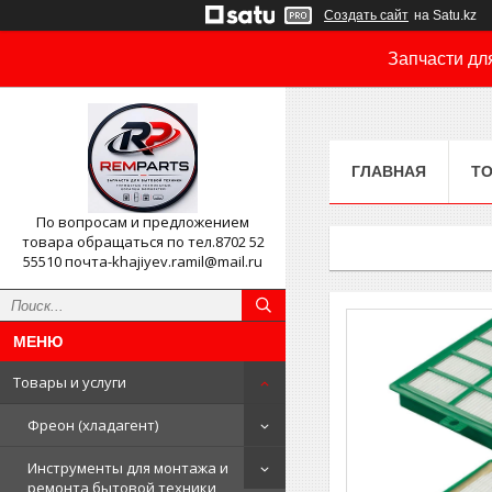
Создать сайт
на Satu.kz
Запчасти дл
ГЛАВНАЯ
ТО
По вопросам и предложением
товара обращаться по тел.8702 52
55510 почта-khajiyev.ramil@mail.ru
Товары и услуги
Фреон (хладагент)
Инструменты для монтажа и
ремонта бытовой техники