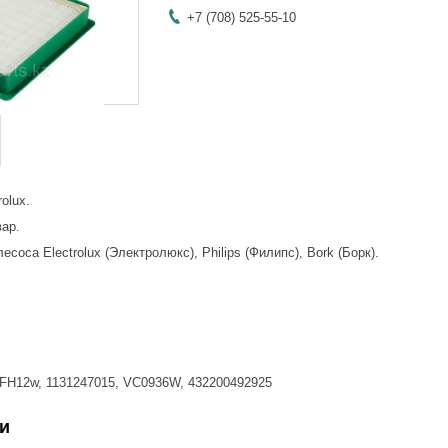
+7 (708) 525-55-10
olux.
вар.
оса Electrolux (Электролюкс), Philips (Филипс), Bork (Борк).
EFH12w, 1131247015, VC0936W, 432200492925
и