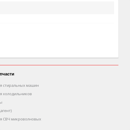
пчасти
ля стиральных машин
ля холодильников
ты
агент)
ля СВЧ микроволновых