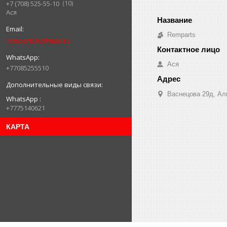
10
+7 (708) 525-55-10
Ася
Remparts
remparts.kz@mail.ru
Ася
+77085255510
Васнецова 29д, Ал
WhatsApp
+7775140621
КАРТА