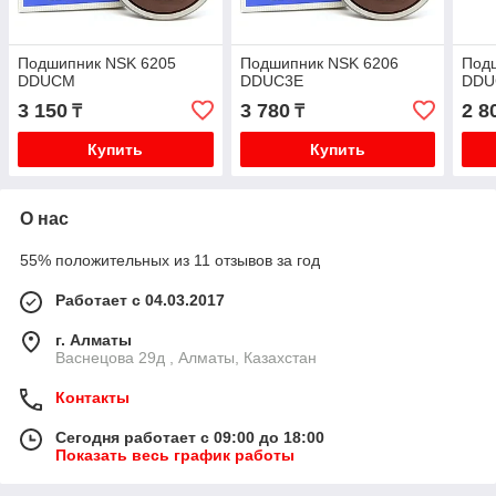
Подшипник NSK 6205
Подшипник NSK 6206
Под
DDUCM
DDUC3E
DDU
3 150
3 780
2 8
₸
₸
Купить
Купить
О нас
55% положительных из 11 отзывов за год
Работает с 04.03.2017
г. Алматы
Васнецова 29д , Алматы, Казахстан
Контакты
Сегодня работает с 09:00 до 18:00
Показать весь график работы