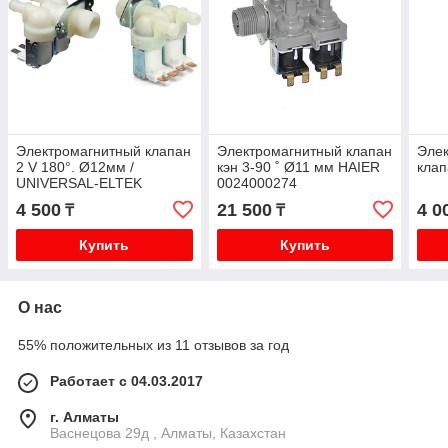
Электромагнитный клапан
Электромагнитный клапан
Эле
2 V 180°. Ø12мм /
кэн 3-90 ˚ Ø11 мм HAIER
кла
UNIVERSAL-ELTEK
0024000274
4 500
21 500
4 0
₸
₸
Купить
Купить
О нас
55% положительных из 11 отзывов за год
Работает с 04.03.2017
г. Алматы
Васнецова 29д , Алматы, Казахстан