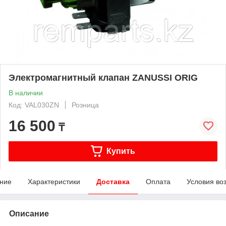
Электромагнитный клапан ZANUSSI ORIG
В наличии
Код: VAL030ZN
Розница
16 500
₸
Купить
ние
Характеристики
Доставка
Оплата
Условия во
Описание