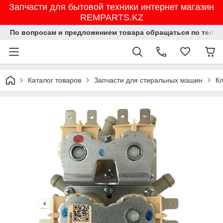
Запчасти для бытовой техники интернет магазин
REMPARTS.KZ
По вопросам и предложением товара обращаться по тел.8702
Каталог товаров
Запчасти для стиральных машин
К