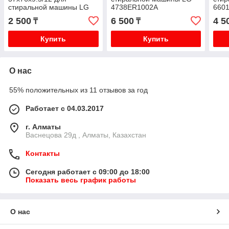
стиральной машины LG
4738ER1002A
660
4036ER2004A (со
2 500
6 500
4 5
₸
₸
смазкой)
Купить
Купить
О нас
55% положительных из 11 отзывов за год
Работает с 04.03.2017
г. Алматы
Васнецова 29д , Алматы, Казахстан
Контакты
Сегодня работает с 09:00 до 18:00
Показать весь график работы
О нас