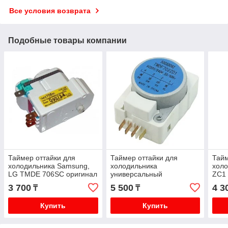
Все условия возврата
Подобные товары компании
Таймер оттайки для
Таймер оттайки для
Тайм
холодильника Samsung,
холодильника
хол
LG TMDE 706SC оригинал
универсальный
ZC1 
(TMDF702ZD1) Universal
3 700
5 500
4 3
₸
₸
Купить
Купить