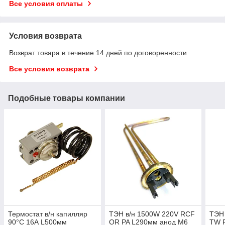
Все условия оплаты
Условия возврата
Возврат товара в течение 14 дней по договоренности
Все условия возврата
Подобные товары компании
Термостат в/н капилляр
ТЭН в/н 1500W 220V RCF
ТЭН
90°C 16А L500мм
OR PA L290мм анод М6
TW 