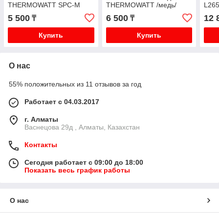
THERMOWATT SPC-M
THERMOWATT /медь/
L26
18141202 защитный
THE
5 500
6 500
12 
₸
₸
Купить
Купить
О нас
55% положительных из 11 отзывов за год
Работает с 04.03.2017
г. Алматы
Васнецова 29д , Алматы, Казахстан
Контакты
Сегодня работает с 09:00 до 18:00
Показать весь график работы
О нас