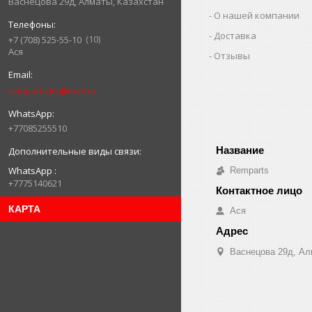
Васнецова 29д, Алматы, Казахстан
О нашей компании
Доставка
10
+7 (708) 525-55-10
Ася
Отзывы
remparts.kz@mail.ru
+77085255510
WhatsApp
Remparts
+7775140621
КАРТА
Ася
Васнецова 29д, Ал