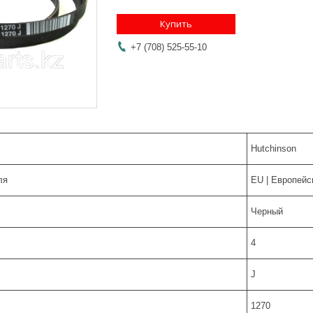
Купить
+7 (708) 525-55-10
Hutchinson
ля
EU | Европейс
Черный
4
J
1270