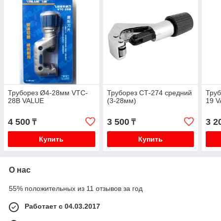
Труборез Ø4-28мм VTC-
Труборез СТ-274 средний
Тру
28B VALUE
(3-28мм)
19 
4 500
3 500
3 2
₸
₸
Купить
Купить
О нас
55% положительных из 11 отзывов за год
Работает с 04.03.2017