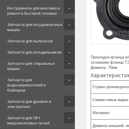
Инструменты для монтажа и
ремонта бытовой техники
Запчасти для посудомоечных
машин
Запчасти для пылесосов
Запчасти для холодильников
Прокладка фланца в/
основании фланца Т
Запчасти для стиральных
Диаметр: 75мм
машин
Характеристи
Запчасти для
водонагревателей и
Страна производите
бойлеров
Совместимые марки
Запчасти для духовок и
электроплит
Материал
Запчасти для СВЧ
микроволновых печей
Диаметр внешний, м