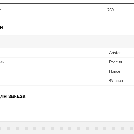
е
750
и
Ariston
ель
Россия
Новое
о
Фланец​
ля заказа