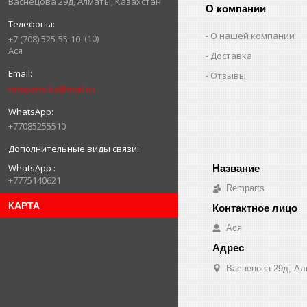
Васнецова 29д, Алматы, Казахстан
О компании
О нашей компании
10
+7 (708) 525-55-10
Ася
Доставка
Отзывы
remparts.kz@mail.ru
+77085255510
WhatsApp
+7775140621
Remparts
КАРТА
Ася
Васнецова 29д, Ал