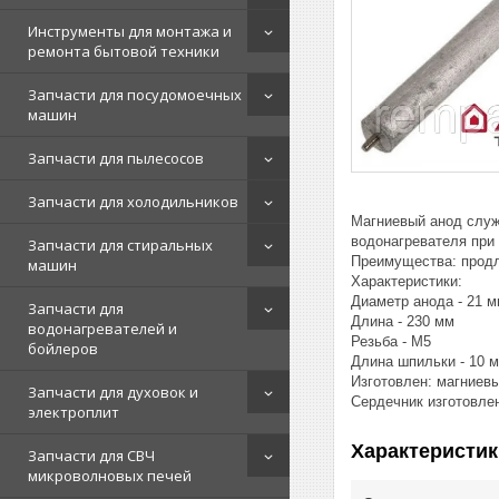
Инструменты для монтажа и
ремонта бытовой техники
Запчасти для посудомоечных
машин
Запчасти для пылесосов
Запчасти для холодильников
Магниевый анод служ
водонагревателя при 
Запчасти для стиральных
Преимущества: продл
машин
Характеристики:
Диаметр анода - 21 
Запчасти для
Длина - 230 мм
водонагревателей и
Резьба - М5
бойлеров
Длина шпильки - 10 м
Изготовлен: магниев
Запчасти для духовок и
Сердечник изготовлен
электроплит
Характеристик
Запчасти для СВЧ
микроволновых печей