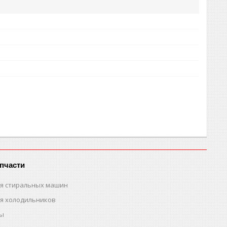
пчасти
ля стиральных машин
ля холодильников
ты