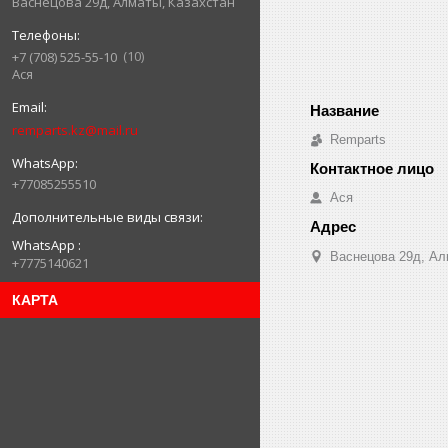
Васнецова 29д, Алматы, Казахстан
10
+7 (708) 525-55-10
Ася
remparts.kz@mail.ru
Remparts
+77085255510
Ася
WhatsApp
Васнецова 29д, Ал
+7775140621
КАРТА