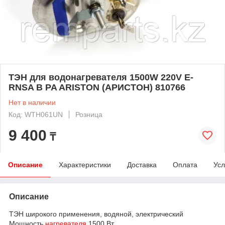
ТЭН для водонагревателя 1500W 220V E-
RNSA B PA ARISTON (АРИСТОН) 810766
Нет в наличии
Код: WTH061UN
Розница
9 400
₸
Описание
Характеристики
Доставка
Оплата
Усл
Описание
ТЭН широкого применения, водяной, электрический
Мощность
нагревателя
1500 Вт.