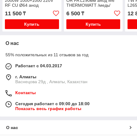
2000W 1000+1000 220V
OR PA L290мм анод М6
TW 
RF CU Ø64 анод
THERMOWATT /медь/
L26
THERMEX (ТЕРМЕКС)
THE
11 500
6 500
12 
₸
₸
медь
Купить
Купить
О нас
55% положительных из 11 отзывов за год
Работает с 04.03.2017
г. Алматы
Васнецова 29д , Алматы, Казахстан
Контакты
Сегодня работает с 09:00 до 18:00
Показать весь график работы
О нас