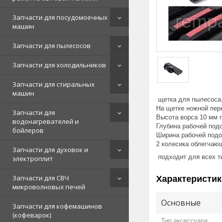
Запчасти для посудомоечных
машин
Запчасти для пылесосов
Запчасти для холодильников
Запчасти для стиральных
машин
щетка для пылесоса,
На щетке ножной пер
Запчасти для
Высота ворса 10 мм 
водонагревателей и
Глубина рабочей под
бойлеров
Ширина рабочей подо
2 колесика облегчаю
Запчасти для духовок и
подходит для всех т
электроплит
Запчасти для СВЧ
Характеристик
микроволновых печей
Основные
Запчасти для кофемашинов
(кофеварок)
Тип аксессуара