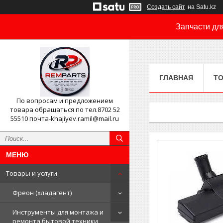
Создать сайт
на Satu.kz
Запчасти дл
ГЛАВНАЯ
ТО
По вопросам и предложением
товара обращаться по тел.8702 52
55510 почта-khajiyev.ramil@mail.ru
Товары и услуги
Фреон (хладагент)
Инструменты для монтажа и
ремонта бытовой техники