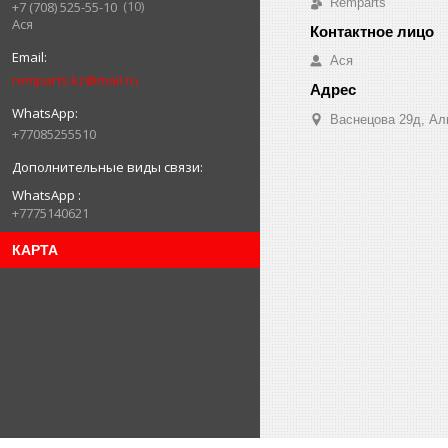
Remparts
10
+7 (708) 525-55-10
Ася
Ася
remparts.kz@mail.ru
Васнецова 29д, Ал
+77085255510
WhatsApp
+7775140621
КАРТА