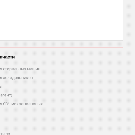
пчасти
ля стиральных машин
ля холодильников
ты
агент)
ля СВЧ микроволновых
18:00