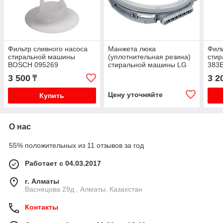
Фильтр сливного насоса
Манжета люка
Филь
стиральной машины
(уплотнительная резина)
сти
BOSCH 095269
стиральной машины LG
383
MDS62012603
3 500
3 2
₸
Цену уточняйте
Купить
О нас
55% положительных из 11 отзывов за год
Работает с 04.03.2017
г. Алматы
Васнецова 29д , Алматы, Казахстан
Контакты