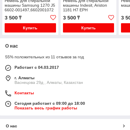
Ремень для стиральной
Ремень для стиральной
Реме
машины Samsung 1270 J5
машины Indesit, Ariston
маш
6602-001497,6602001072
1181 H7 EPH
3 500
3 500
3 5
₸
₸
Купить
Купить
О нас
55% положительных из 11 отзывов за год
Работает с 04.03.2017
г. Алматы
Васнецова 29д , Алматы, Казахстан
Контакты
Сегодня работает с 09:00 до 18:00
Показать весь график работы
О нас