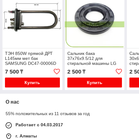
ТЭН 850W прямой ДРТ
Сальник бака
Саль
L145мм мет бак
37x76x9.5/12 для
30x6
SAMSUNG DC47-00006D
стиральной машины LG
сти
TW
4036ER2004A (со
Sam
7 500
2 500
2 5
₸
₸
смазкой)
(со 
Купить
Купить
О нас
55% положительных из 11 отзывов за год
Работает с 04.03.2017
г. Алматы