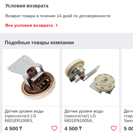
Условия возврата
Возврат товара в течение 14 дней по договоренности
Все условия возврата
Подобные товары компании
Датчик уровня воды
Датчик уровня воды
Датч
(прессостат) LG
(прессостат) LG
сти
6601ER1006S,
6601EN1005A,
Sam
6601ER1006A,
6601EN1005J,
4 500
4 500
5 0
₸
₸
6601ER1006X 3 конт. ориг.
6601EN1006E