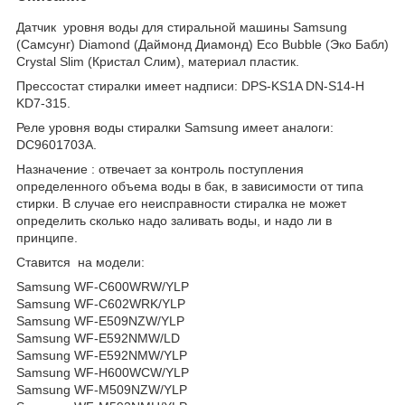
Датчик уровня воды для стиральной машины Samsung
(Самсунг) Diamond (Даймонд Диамонд) Eco Bubble (Эко Бабл)
Crystal Slim (Кристал Слим), материал пластик.
Прессостат стиралки имеет надписи: DPS-KS1A DN-S14-H
KD7-315.
Реле уровня воды стиралки Samsung имеет аналоги:
DC9601703A.
Назначение : отвечает за контроль поступления
определенного объема воды в бак, в зависимости от типа
стирки. В случае его неисправности стиралка не может
определить сколько надо заливать воды, и надо ли в
принципе.
Ставится на модели:
Samsung WF-C600WRW/YLP
Samsung WF-C602WRK/YLP
Samsung WF-E509NZW/YLP
Samsung WF-E592NMW/LD
Samsung WF-E592NMW/YLP
Samsung WF-H600WCW/YLP
Samsung WF-M509NZW/YLP