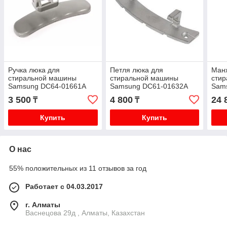
Ручка люка для
Петля люка для
Ман
стиральной машины
стиральной машины
сти
Samsung DC64-01661A
Samsung DC61-01632A
Sam
DC64-01948B DC64-
Ори
3 500
4 800
24 
₸
₸
01948A
Купить
Купить
О нас
55% положительных из 11 отзывов за год
Работает с 04.03.2017
г. Алматы
Васнецова 29д , Алматы, Казахстан