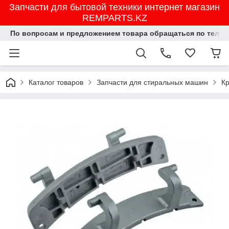
Запчасти для бытовой техники интернет магазин
REMPARTS.KZ
По вопросам и предложением товара обращаться по тел.8702
Каталог товаров
Запчасти для стиральных машин
К