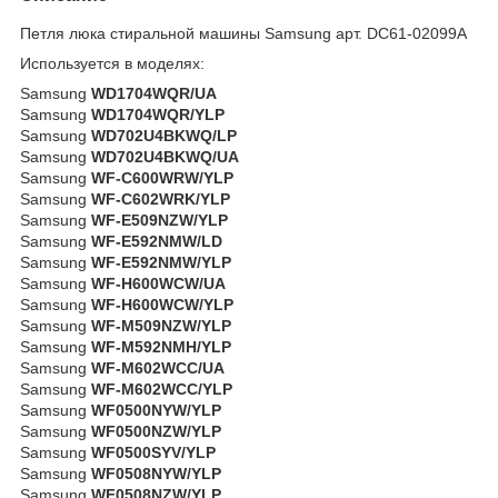
Петля люка стиральной машины Samsung арт. DC61-02099A
Используется в моделях:
Samsung
WD1704WQR/UA
Samsung
WD1704WQR/YLP
Samsung
WD702U4BKWQ/LP
Samsung
WD702U4BKWQ/UA
Samsung
WF-C600WRW/YLP
Samsung
WF-C602WRK/YLP
Samsung
WF-E509NZW/YLP
Samsung
WF-E592NMW/LD
Samsung
WF-E592NMW/YLP
Samsung
WF-H600WCW/UA
Samsung
WF-H600WCW/YLP
Samsung
WF-M509NZW/YLP
Samsung
WF-M592NMH/YLP
Samsung
WF-M602WCC/UA
Samsung
WF-M602WCC/YLP
Samsung
WF0500NYW/YLP
Samsung
WF0500NZW/YLP
Samsung
WF0500SYV/YLP
Samsung
WF0508NYW/YLP
Samsung
WF0508NZW/YLP