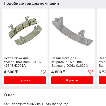
Подобные товары компании
Петля люка для
Петля люка для
Петл
стиральной машины LG
стиральной машины
сти
4774EN2001A
Samsung DC61-01632A
Sam
4 500
4 800
6 5
₸
₸
Купить
Купить
О нас
55% положительных из 11 отзывов за год