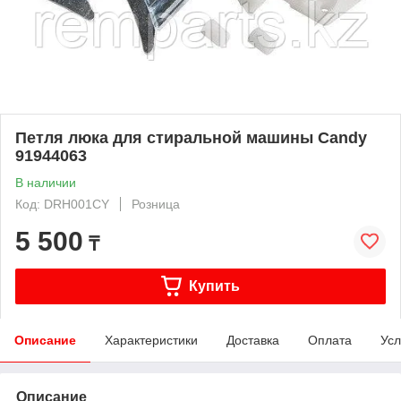
Петля люка для стиральной машины Candy
91944063
В наличии
Код: DRH001CY
Розница
5 500
₸
Купить
Описание
Характеристики
Доставка
Оплата
Усл
Описание