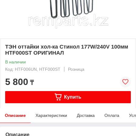
ТЭН оттайки хол-ка Стинол 177W/240V 100мм
HTF000ST ОРИГИНАЛ
В наличии
Код: HTF006UN, HTF000ST
Розница
5 800
₸
Купить
Описание
Характеристики
Доставка
Оплата
Усл
Описание