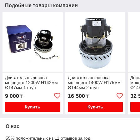
Подобные товары компании
Двигатель пылесоса
Двигатель пылесоса
Двиг
моющего 1200W H142мм
моющего 1400W H175мм
мою
Ø147мм 1 ступ
Ø144мм 2 ступ
Ø14
9 000
16 500
32 
₸
₸
Купить
Купить
О нас
55% положительных из 11 отзывов за год