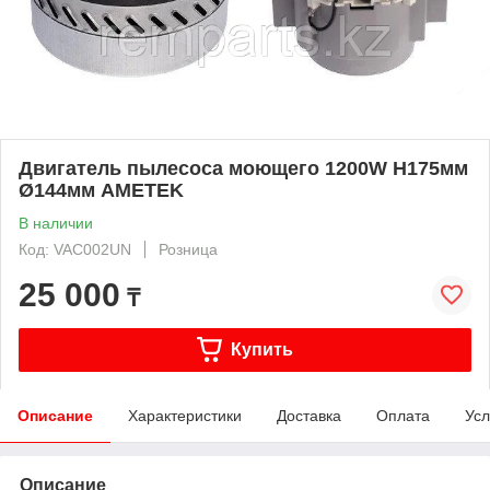
Двигатель пылесоса моющего 1200W H175мм
Ø144мм AMETEK
В наличии
Код: VAC002UN
Розница
25 000
₸
Купить
Описание
Характеристики
Доставка
Оплата
Усл
Описание